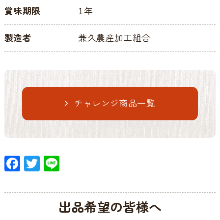
賞味期限
1年
製造者
兼久農産加工組合
チャレンジ商品一覧
F
T
Li
ac
w
n
e
itt
e
出品希望の皆様へ
b
er