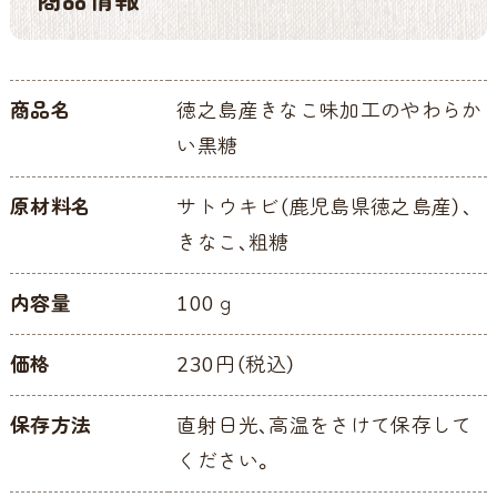
商品情報
商品名
徳之島産きなこ味加工のやわらか
い黒糖
原材料名
サトウキビ（鹿児島県徳之島産）、
きなこ、粗糖
内容量
100ｇ
価格
230円（税込）
保存方法
直射日光、高温をさけて保存して
ください。