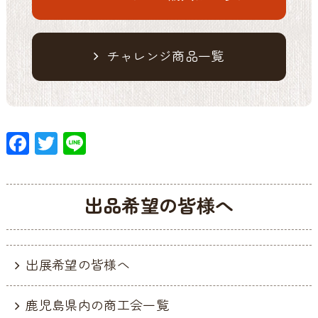
チャレンジ商品一覧
F
T
Li
ac
w
n
e
itt
e
出品希望の皆様へ
b
er
o
o
出展希望の皆様へ
k
鹿児島県内の商工会一覧