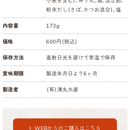
小麦を含む）、みりん、酒、混合節、
粉末だし（さば、かつお混合）、塩
内容量
173g
価格
600円（税込）
保存方法
直射日光を避けて常温で保存
賞味期限
製造年月日より6ヶ月
製造者
（有）清丸水産
WEBからのご購入はこちら