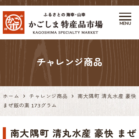
MENU
かごしま特産品市場 かご市 鹿
児島の特産品・お土産アンテナ
チャレンジ商品
ショップ 天文館
ホーム
チャレンジ商品
南大隅町 清丸水産 豪快
まぜ飯の素 173グラム
南大隅町 清丸水産 豪快 まぜ