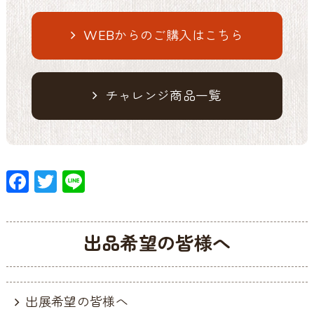
WEBからのご購入はこちら
チャレンジ商品一覧
F
T
Li
ac
w
n
e
itt
e
出品希望の皆様へ
b
er
o
o
出展希望の皆様へ