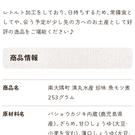
レトルト加工をしており、日持ちするため、常備食と
してや、会う予定が少し先の方へのお土産として好
評の逸品をご堪能ください♪
商品情報
商品名
南大隅町 清丸水産 珍味 魚モツ煮
253グラム
原材料名
バショウカジキ内蔵（鹿児島県
産）、ざらめ、甘口しょうゆ（大豆・
小麦を含む）、薄口しょうゆ（大豆・