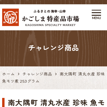
MENU
かごしま特産品市場 かご市 鹿
児島の特産品・お土産アンテナ
チャレンジ商品
ショップ 天文館
ホーム
チャレンジ商品
南大隅町 清丸水産 珍味
魚モツ煮 253グラム
南大隅町 清丸水産 珍味 魚モ