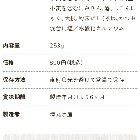
小麦を含む）、みりん、酒、玉こんに
ゃく、大根、粉末だし（さば、かつお
混合）、塩／水酸化カルシウム
内容量
253g
価格
800円（税込）
保存方法
直射日光を避けて常温で保存
賞味期限
製造年月日より6ヶ月
製造者
清丸水産