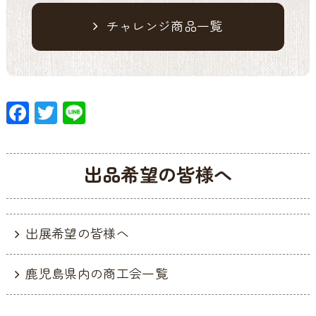
チャレンジ商品一覧
F
T
Li
ac
w
n
e
itt
e
出品希望の皆様へ
b
er
o
o
出展希望の皆様へ
k
鹿児島県内の商工会一覧