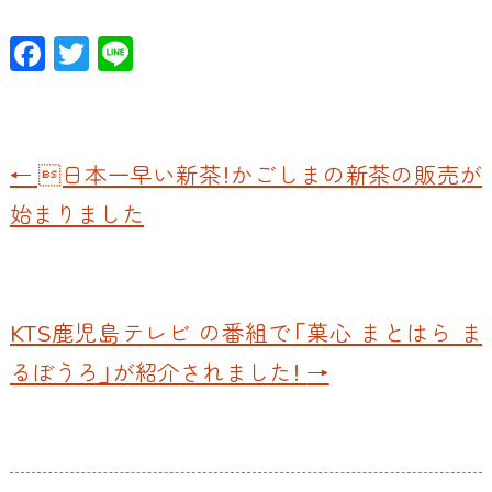
F
T
Li
ac
w
n
e
itt
e
b
er
←
日本一早い新茶！かごしまの新茶の販売が
o
始まりました
o
k
KTS鹿児島テレビ の番組で「菓心 まとはら ま
るぼうろ」が紹介されました！
→