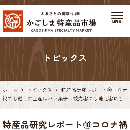
MENU
かごしま特産品市場 かご市 鹿
児島の特産品・お土産アンテナ
トピックス
ショップ 天文館
ホーム
トピックス
特産品研究レポート⑩コロナ
禍でも動くお土産はバラ菓子～観光客にも地元客にも
特産品研究レポート⑩コロナ禍