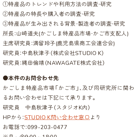
①特産品のトレンドや利用方法の調査・研究
②特産品の特長や購入者の調査・研究
③特産品が生み出される背景・製造者の調査・研究
所長：山崎道夫(かごしま特産品市場・かご市支配人)
主席研究員：満留玲子(鹿児島県商工会連合会)
研究員：中島秋津子（株式会社STUDIO K）
研究員：縄田倫靖（NAWAGATE株式会社）
●本件のお問合わせ先
かごしま特産品市場「かご市」、及び同研究所に関わ
るお問い合わせは下記にて承ります。
研究員 中島秋津子（スタジオK内）
HPから：
STUDIO K問い合わせ窓口
より
お電話で：099-203-0477