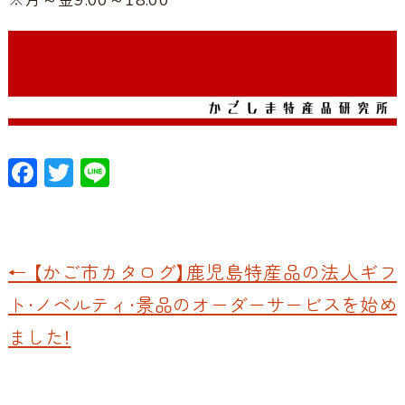
※月～金9:00～18:00
F
T
Li
ac
w
n
e
itt
e
b
er
←
【かご市カタログ】鹿児島特産品の法人ギフ
o
ト・ノベルティ・景品のオーダーサービスを始め
o
ました！
k