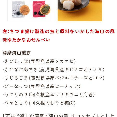
左：さつま
揚げ製造の技と原料をいかした海山の風
味ゆたかなおせんべい
薩摩海山煎餅
・えびしっぽ（鹿児島県産タカエビ）
・きびなごあおさ（鹿児島県産キビナゴとアオサ）
・ばじるごま（鹿児島県産バジルにチーズとゴマ）
・ぴーなっつ（鹿児島県産ピーナッツ）
・うにとのり（阿久根産ムラサキウニと海苔）
・うめとしそ（阿久根のしそと梅肉）
「煎餅で楽しむ薩摩の海山の幸」をコンセプトとした