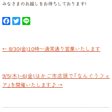
みなさまのお越しをお待ちしております！
F
T
Li
ac
w
n
e
itt
e
b
er
←
8/30(金)10時〜通常通り営業いたします
o
o
k
9/5(木)~6(金)はかご市店頭で「なんぐうフェ
ア」を開催いたします♪
→