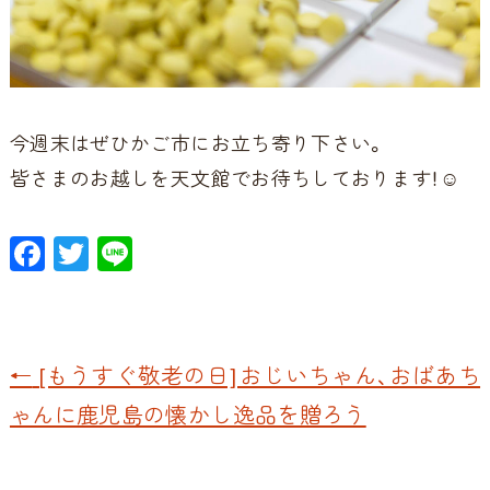
今週末はぜひかご市にお立ち寄り下さい。
皆さまのお越しを天文館でお待ちしております！☺️
F
T
Li
ac
w
n
e
itt
e
b
er
←
[もうすぐ敬老の日]おじいちゃん、おばあち
o
ゃんに鹿児島の懐かし逸品を贈ろう
o
k