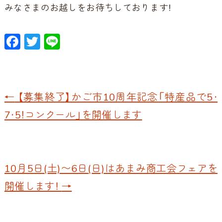
みなさまのお越しをお待ちしております！
F
T
Li
ac
w
n
e
itt
e
b
er
←
【募集終了】かご市10周年記念「特産品で5・
o
7・5！コンクール」を開催します
o
k
10月5日(土)〜6日(日)はあまみ商工会フェアを
開催します！
→