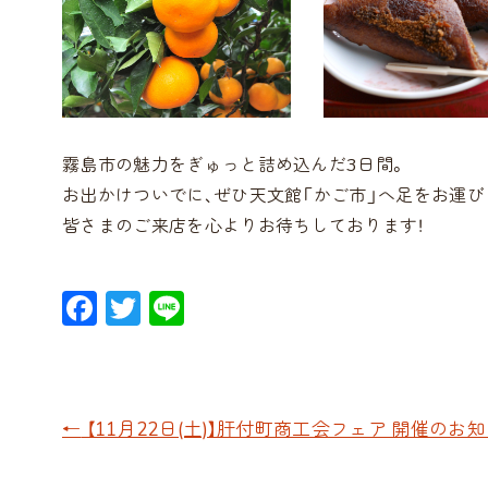
霧島市の魅力をぎゅっと詰め込んだ3日間。
お出かけついでに、ぜひ天文館「かご市」へ足をお運び
皆さまのご来店を心よりお待ちしております！
F
T
Li
ac
w
n
e
itt
e
b
er
←
【11月22日(土)】肝付町商工会フェア 開催のお
o
o