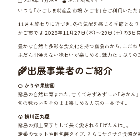
2025年11月25日
かご市公式サイト
いつも「かごしま特産品市場 かご市」をご利用いただ
11月も終わりに近づき、冬の気配を感じる季節となり
かご市では 2025年11月27日（木）〜29日（土）の
豊かな自然と多彩な食文化を持つ霧島市から、こだわ
ふだん出会えない味わいが楽しめる、魅力たっぷりの
🌾出展事業者のご紹介
🍊 かりや果樹園
霧島の自然に育まれた、甘くてみずみずしい「みかん」
旬の味わいをそのまま楽しめる人気の一品です。
🍘 横川正丸屋
霧島の郷土菓子として長く愛される「げたんは」。
定番のセットや個包装タイプ、さらにサクサク食感が