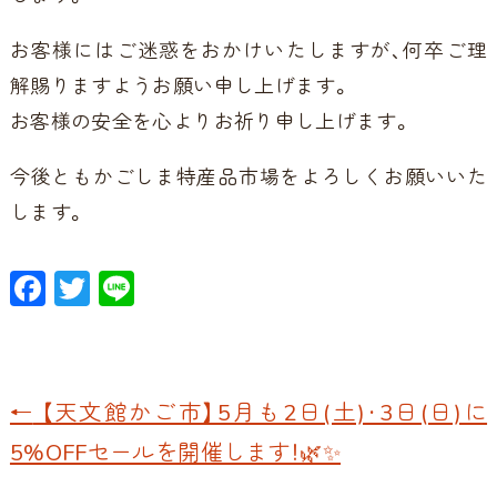
お客様にはご迷惑をおかけいたしますが、何卒ご理
解賜りますようお願い申し上げます。
お客様の安全を心よりお祈り申し上げます。
今後ともかごしま特産品市場をよろしくお願いいた
します。
F
T
Li
ac
w
n
e
itt
e
b
er
←
【天文館かご市】5月も2日(土)・3日(日)に
o
5%OFFセールを開催します！🌿✨
o