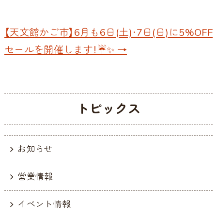
k
【天文館かご市】6月も6日(土)・7日(日)に5%OFF
セールを開催します！☔✨️
→
トピックス
お知らせ
営業情報
イベント情報