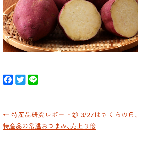
F
T
Li
ac
w
n
e
itt
e
b
er
←
特産品研究レポート㉑ 3/27はさくらの日、
o
特産品の常温おつまみ、売上３倍
o
k