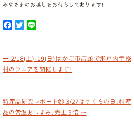
みなさまのお越しをお待ちしております！
F
T
Li
ac
w
n
e
itt
e
b
er
←
2/18(土)-19(日)はかご市店頭で瀬戸内宇検
o
村のフェアを開催します！
o
k
特産品研究レポート㉑ 3/27はさくらの日、特産
品の常温おつまみ、売上３倍
→