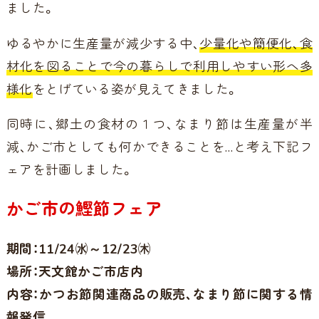
ました。
ゆるやかに生産量が減少する中、
少量化や簡便化、食
材化を図ることで今の暮らしで利用しやすい形へ多
様化
をとげている姿が見えてきました。
同時に、郷土の食材の１つ、なまり節は生産量が半
減、かご市としても何かできることを…と考え下記フ
ェアを計画しました。
かご市の鰹節フェア
期間：11/24㈬～12/23㈭
場所：天文館かご市店内
内容：かつお節関連商品の販売、なまり節に関する情
報発信