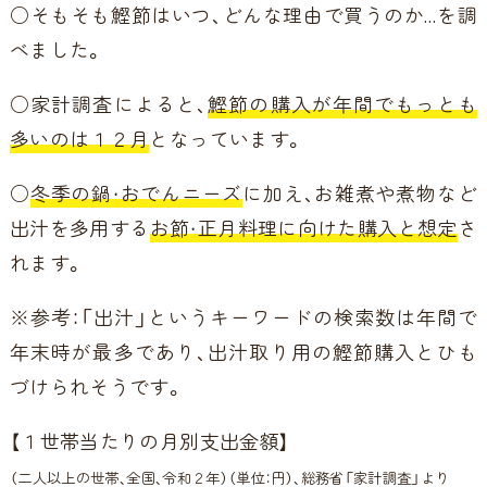
○そもそも鰹節はいつ、どんな理由で買うのか…を調
べました。
○家計調査によると、
鰹節の購入が年間でもっとも
多いのは１２月
となっています。
○
冬季の鍋・おでんニーズ
に加え、お雑煮や煮物など
出汁を多用する
お節・正月料理に向けた購入と想定
さ
れます。
※参考：「出汁」というキーワードの検索数は年間で
年末時が最多であり、出汁取り用の鰹節購入とひも
づけられそうです。
【１世帯当たりの月別支出金額】
（二人以上の世帯、全国、令和２年）（単位：円）、総務省「家計調査」より