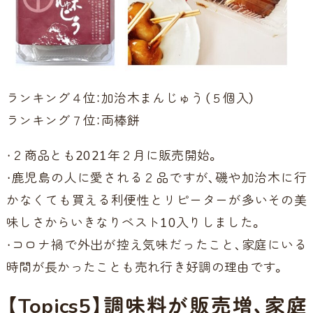
ランキング４位：加治木まんじゅう（５個入）
ランキング７位：両棒餅
・２商品とも2021年２月に販売開始。
・鹿児島の人に愛される２品ですが、磯や加治木に行
かなくても買える利便性とリピーターが多いその美
味しさからいきなりベスト10入りしました。
・コロナ禍で外出が控え気味だったこと、家庭にいる
時間が長かったことも売れ行き好調の理由です。
【Topics5】調味料が販売増、家庭